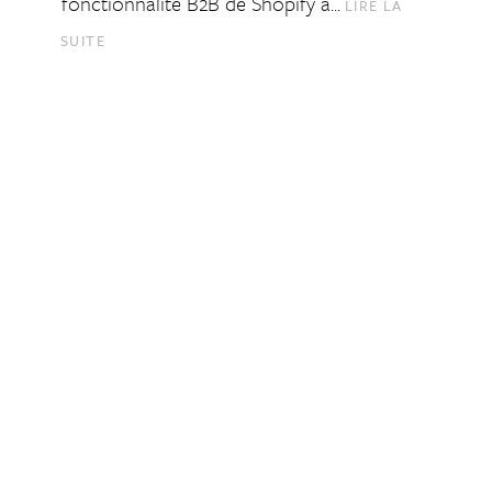
fonctionnalité B2B de Shopify a…
LIRE LA
SUITE